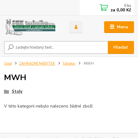
0
ks
za
0,00 Kč
Menu
Hledat
Úvod
ZAHRADNÍ NÁBYTEK
Tahokov
MWH
MWH
Stoly
V této kategorii nebylo nalezeno žádné zboží.