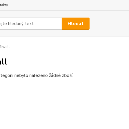
takty
Hledat
iwall
ll
tegorii nebylo nalezeno žádné zboží.