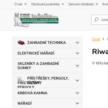
O nás
Obchodní podmínky
Servisní středisko
Kon
Úvod
R
ZAHRADNÍ TECHNIKA
Riwa
ELEKTRICKÉ NÁŘADÍ
V této ka
SKLENÍKY A ZAHRADNÍ
DOMKY
PŘÍSTŘEŠKY, PERGOLY,
ALTÁNY
KRBOVÁ KAMNA
NÁŘADÍ