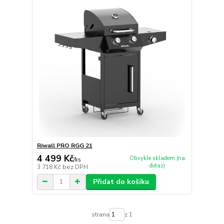
Riwall PRO RGG 21
4 499 Kč
Obvykle skladem (na
/
ks
dotaz)
3 718 Kč
bez DPH
Přidat do košíku
strana
z 1