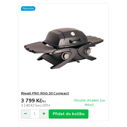
Novinka
Riwall PRO RGG 20 Compact
3 799 Kč
Obvykle skladem (na
/
ks
dotaz)
3 140 Kč
bez DPH
Přidat do košíku