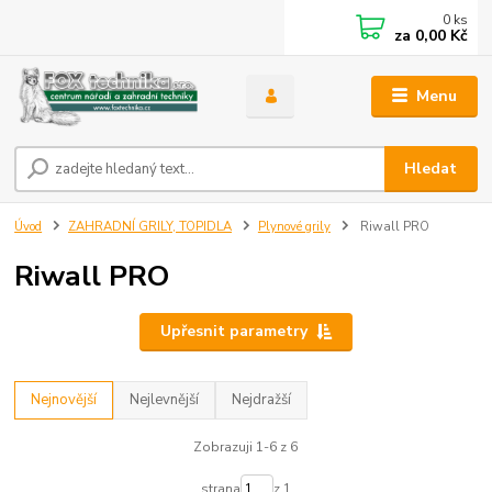
0
ks
za
0,00 Kč
Menu
Hledat
Úvod
ZAHRADNÍ GRILY, TOPIDLA
Plynové grily
Riwall PRO
Riwall PRO
Upřesnit parametry
Nejnovější
Nejlevnější
Nejdražší
Zobrazuji 1-6 z 6
strana
z 1