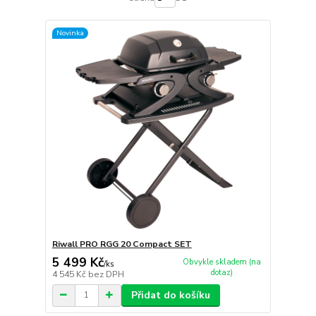
Novinka
Riwall PRO RGG 20 Compact SET
5 499 Kč
Obvykle skladem (na
/
ks
dotaz)
4 545 Kč
bez DPH
Přidat do košíku