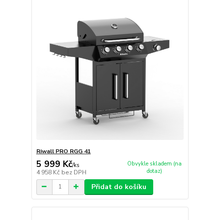
Riwall PRO RGG 41
5 999 Kč
Obvykle skladem (na
/
ks
dotaz)
4 958 Kč
bez DPH
Přidat do košíku