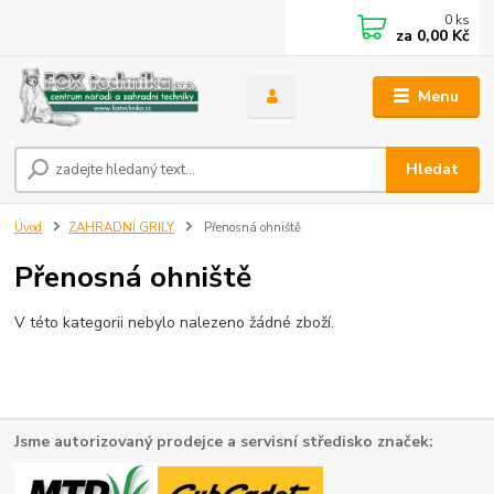
0
ks
za
0,00 Kč
Menu
Hledat
Úvod
ZAHRADNÍ GRILY
Přenosná ohniště
Přenosná ohniště
V této kategorii nebylo nalezeno žádné zboží.
Jsme autorizovaný prodejce a servisní středisko značek: