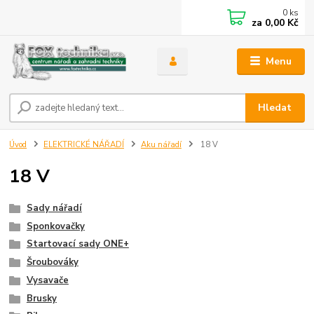
0
ks
za
0,00 Kč
Menu
Hledat
Úvod
ELEKTRICKÉ NÁŘADÍ
Aku nářadí
18 V
18 V
Sady nářadí
Sponkovačky
Startovací sady ONE+
Šroubováky
Vysavače
Brusky