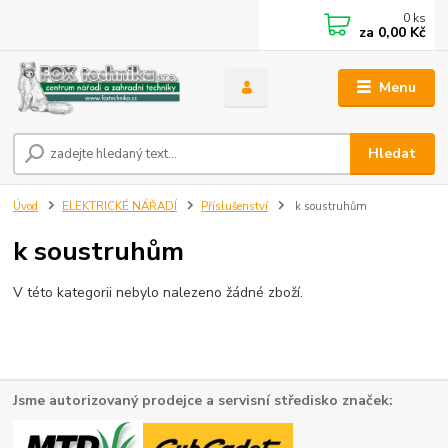
0
ks
za
0,00 Kč
Menu
Hledat
Úvod
ELEKTRICKÉ NÁŘADÍ
Příslušenství
k soustruhům
k soustruhům
V této kategorii nebylo nalezeno žádné zboží.
Jsme autorizovaný prodejce a servisní středisko značek: