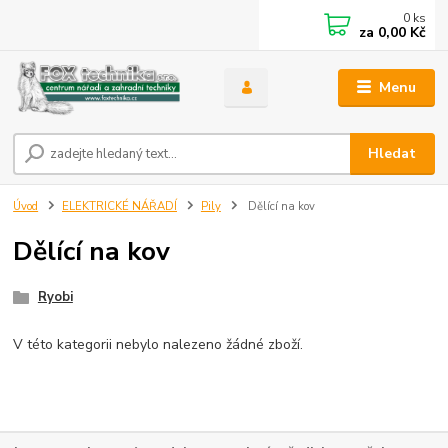
0
ks
za
0,00 Kč
Menu
Hledat
Úvod
ELEKTRICKÉ NÁŘADÍ
Pily
Dělící na kov
Dělící na kov
Ryobi
V této kategorii nebylo nalezeno žádné zboží.