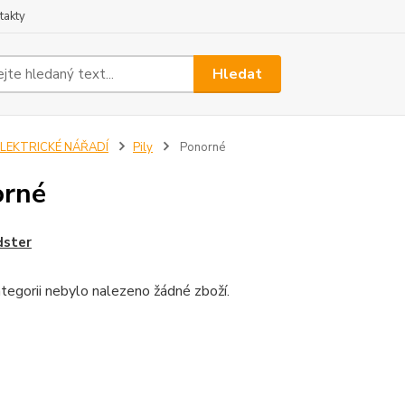
takty
Hledat
ELEKTRICKÉ NÁŘADÍ
Pily
Ponorné
orné
ster
tegorii nebylo nalezeno žádné zboží.