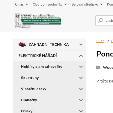
O nás
Obchodní podmínky
Servisní středisko
Kon
Úvod
ZAHRADNÍ TECHNIKA
Pon
ELEKTRICKÉ NÁŘADÍ
Hoblíky a protahovačky
Wood
Soustruhy
V této ka
Vibrační desky
Dlabačky
Brusky