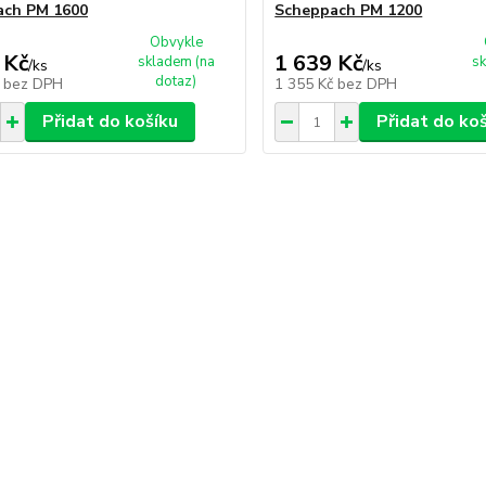
ach PM 1600
Scheppach PM 1200
Obvykle
 Kč
1 639 Kč
skladem (na
sk
/
ks
/
ks
dotaz)
č
bez DPH
1 355 Kč
bez DPH
Přidat do košíku
Přidat do ko