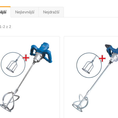
ější
Nejlevnější
Nejdražší
1-2 z 2