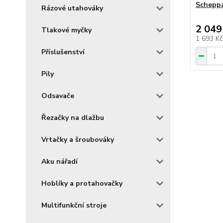
Schepp
Rázové utahováky
2 049
Tlakové myčky
1 693 K
Příslušenství
Pily
Odsavače
Řezačky na dlažbu
Vrtačky a šroubováky
Aku nářadí
Hoblíky a protahovačky
Multifunkční stroje