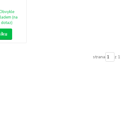
Obvykle
ladem (na
dotaz)
šíku
strana
z 1