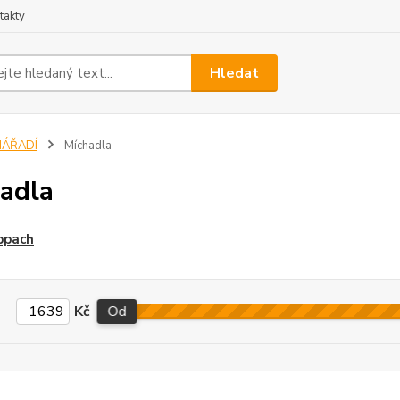
takty
Hledat
NÁŘADÍ
Míchadla
adla
ppach
Kč
Od