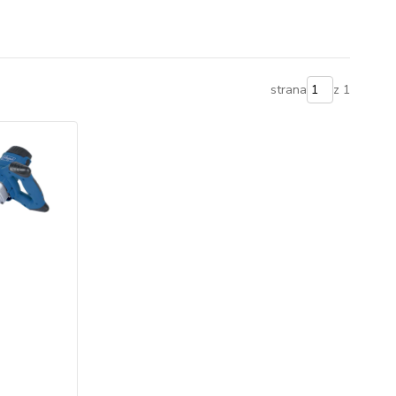
strana
z 1