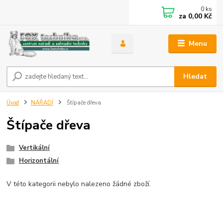
0
ks
za
0,00 Kč
Menu
Hledat
Úvod
NÁŘADÍ
Štípače dřeva
Štípače dřeva
Vertikální
Horizontální
V této kategorii nebylo nalezeno žádné zboží.