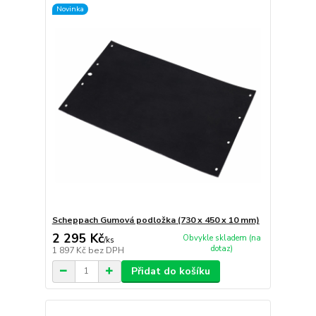
Novinka
Scheppach Gumová podložka (730 x 450 x 10 mm)
2 295 Kč
Obvykle skladem (na
/
ks
dotaz)
1 897 Kč
bez DPH
Přidat do košíku