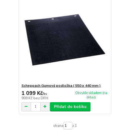
Scheppach Gumová podložka ( 550 x 440 mm )
1 099 Kč
Obvykle skladem (na
/
ks
dotaz)
908 Kč
bez DPH
Přidat do košíku
strana
z 1