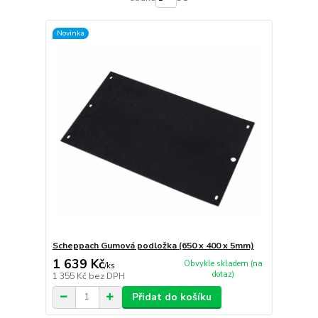
Novinka
Scheppach Gumová podložka (650 x 400 x 5mm)
1 639 Kč
Obvykle skladem (na
/
ks
dotaz)
1 355 Kč
bez DPH
Přidat do košíku