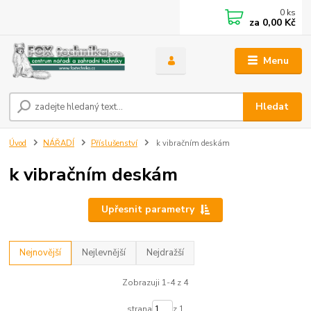
0
ks
za
0,00 Kč
Menu
Hledat
Úvod
NÁŘADÍ
Příslušenství
k vibračním deskám
k vibračním deskám
Upřesnit parametry
Nejnovější
Nejlevnější
Nejdražší
Zobrazuji 1-4 z 4
strana
z 1