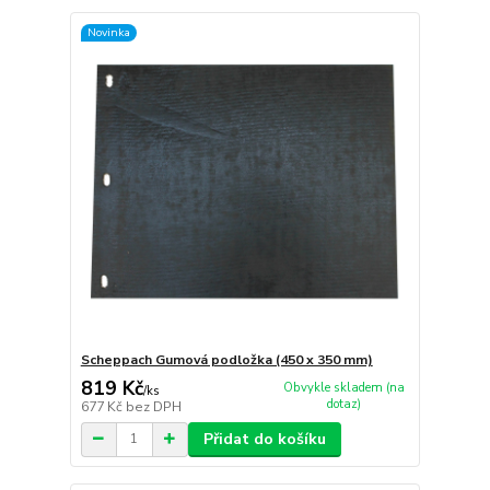
Novinka
Scheppach Gumová podložka (450 x 350 mm)
819 Kč
Obvykle skladem (na
/
ks
dotaz)
677 Kč
bez DPH
Přidat do košíku