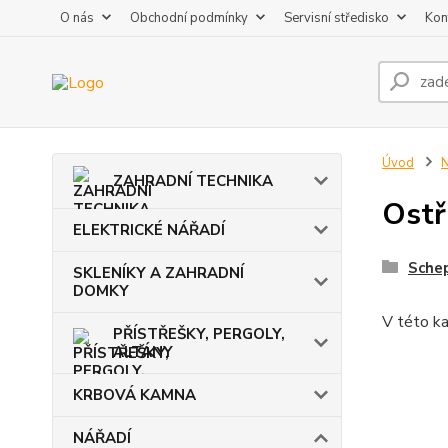
O nás
Obchodní podmínky
Servisní středisko
Kon
Úvod
ZAHRADNÍ TECHNIKA
Ostř
ELEKTRICKÉ NÁŘADÍ
Sche
SKLENÍKY A ZAHRADNÍ
DOMKY
V této ka
PŘÍSTŘEŠKY, PERGOLY,
ALTÁNY
KRBOVÁ KAMNA
NÁŘADÍ