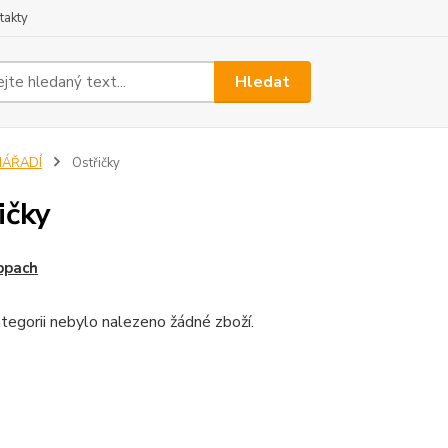
takty
Hledat
NÁŘADÍ
Ostřičky
ičky
ppach
tegorii nebylo nalezeno žádné zboží.