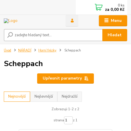
0
ks
za
0,00 Kč
Menu
Hledat
Úvod
NÁŘADÍ
Horní frézky
Scheppach
Scheppach
Upřesnit parametry
Nejnovější
Nejlevnější
Nejdražší
Zobrazuji 1-2 z 2
strana
z 1