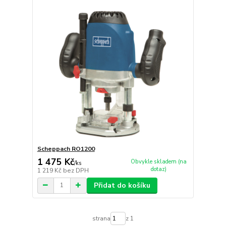
Scheppach RO1200
1 475 Kč
Obvykle skladem (na
/
ks
dotaz)
1 219 Kč
bez DPH
Přidat do košíku
strana
z 1