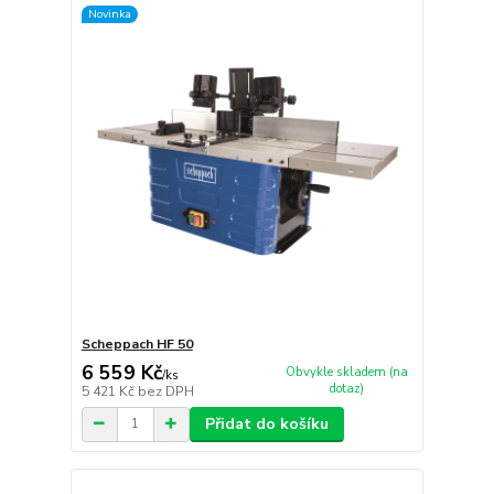
Novinka
Scheppach HF 50
6 559 Kč
Obvykle skladem (na
/
ks
dotaz)
5 421 Kč
bez DPH
Přidat do košíku