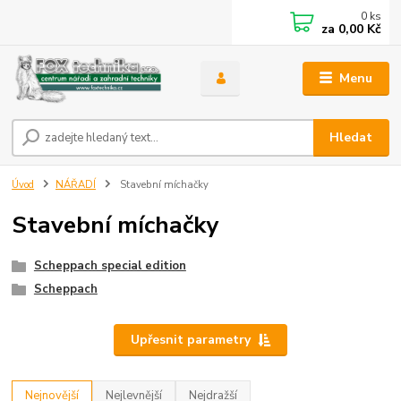
0
ks
za
0,00 Kč
Menu
Hledat
Úvod
NÁŘADÍ
Stavební míchačky
Stavební míchačky
Scheppach special edition
Scheppach
Upřesnit parametry
Nejnovější
Nejlevnější
Nejdražší