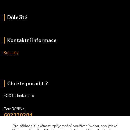
Důležité
Kontaktní informace
Kontakty
Chcete poradit ?
FOX technika s.r.o.
Petr Růžička
602330284
9 - 17 hodin
Pro základní funkčnost, zpříjemnění používání webu, analytické