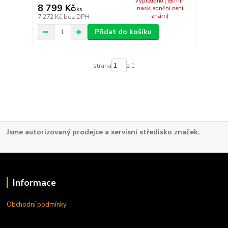
Vyprodáno ( termín
8 799 Kč
naskladnění není
/
ks
znám)
7 272 Kč
bez DPH
Přidat do košíku
strana
z 1
Jsme autorizovaný prodejce a servisní středisko značek:
Informace
Obchodní podmínky