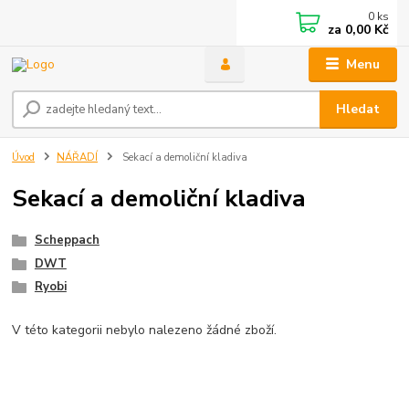
0
ks
za
0,00 Kč
Menu
Hledat
Úvod
NÁŘADÍ
Sekací a demoliční kladiva
Sekací a demoliční kladiva
Scheppach
DWT
Ryobi
V této kategorii nebylo nalezeno žádné zboží.