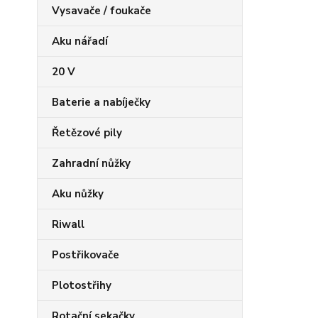
Vysavače / foukače
Aku nářadí
20 V
Baterie a nabíječky
Řetězové pily
Zahradní nůžky
Aku nůžky
Riwall
Postřikovače
Plotostřihy
Rotační sekačky