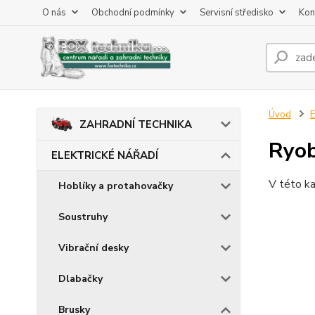
O nás
Obchodní podmínky
Servisní středisko
Kon
Úvod
ZAHRADNÍ TECHNIKA
Ryob
ELEKTRICKÉ NÁŘADÍ
V této ka
Hoblíky a protahovačky
Soustruhy
Vibrační desky
Dlabačky
Brusky