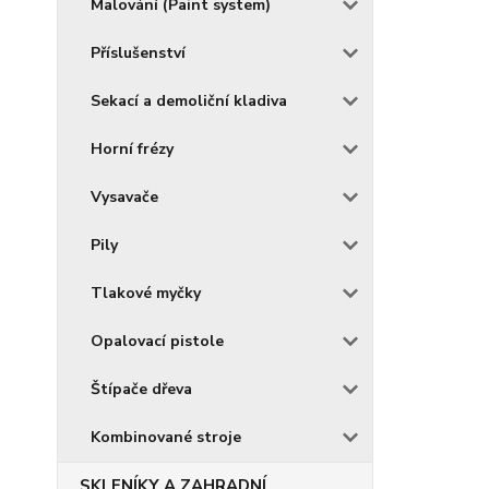
Malování (Paint system)
Příslušenství
Sekací a demoliční kladiva
Horní frézy
Vysavače
Pily
Tlakové myčky
Opalovací pistole
Štípače dřeva
Kombinované stroje
SKLENÍKY A ZAHRADNÍ