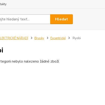
takty
Hledat
ELEKTRICKÉ NÁŘADÍ
Brusky
Excentrické
Ryobi
i
tegorii nebylo nalezeno žádné zboží.