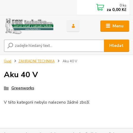
0
ks
za
0,00 Kč
Menu
Hledat
Úvod
ZAHRADNÍ TECHNIKA
Aku 40 V
Aku 40 V
Greenworks
V této kategorii nebylo nalezeno žádné zboží.