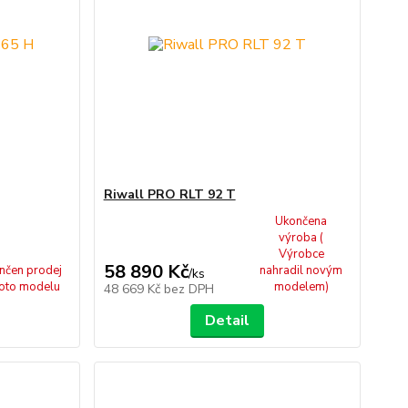
Riwall PRO RLT 92 T
Ukončena
výroba (
Výrobce
58 890 Kč
nčen prodej
nahradil novým
/
ks
oto modelu
modelem)
48 669 Kč
bez DPH
Detail