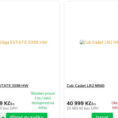
ESTATE 3398 HW
Cub Cadet LR2 NR60
Skladem pouze
1 ks / další
9 Kč
40 999 Kč
dostupnost na
Uko
/
ks
/
ks
dotaz
toh
Kč
bez DPH
33 883 Kč
bez DPH
Přidat do košíku
Detail