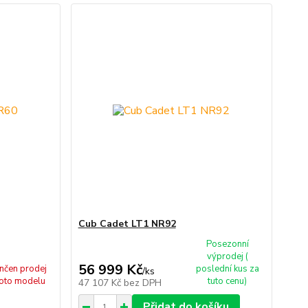
Cub Cadet LT1 NR92
Posezonní
výprodej (
56 999 Kč
nčen prodej
poslední kus za
/
ks
oto modelu
tuto cenu)
47 107 Kč
bez DPH
Přidat do košíku