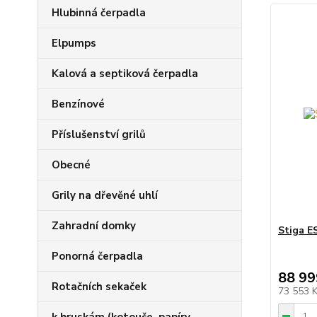
Hlubinná čerpadla
Elpumps
Kalová a septiková čerpadla
Benzínové
Příslušenství grilů
Obecné
Grily na dřevěné uhlí
Zahradní domky
Stiga 
Ponorná čerpadla
88 99
Rotačních sekaček
73 553 