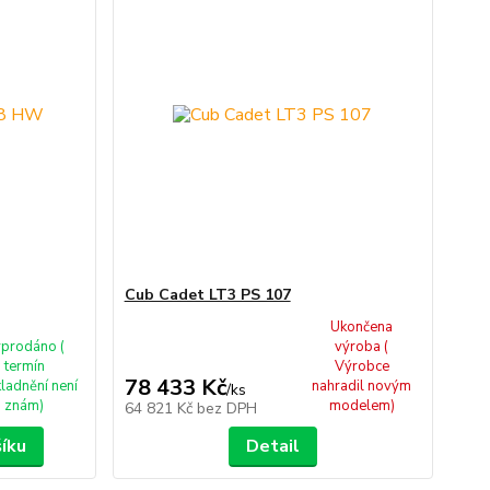
Cub Cadet LT3 PS 107
Ukončena
prodáno (
výroba (
termín
Výrobce
78 433 Kč
ladnění není
nahradil novým
/
ks
znám)
modelem)
64 821 Kč
bez DPH
šíku
Detail