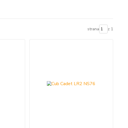
strana
z 1