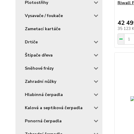
Plotostřihy
Riwall
Vysavače / foukače
42 49
35 123 
Zametací kartáče
Drtiče
Štípače dřeva
Sněhové frézy
Zahradní nůžky
Hlubinná čerpadla
Kalová a septiková čerpadla
Ponorná čerpadla