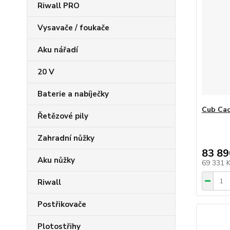
Riwall PRO
Vysavače / foukače
Aku nářadí
20 V
Baterie a nabíječky
Cub Ca
Řetězové pily
Zahradní nůžky
83 89
Aku nůžky
69 331 
Riwall
Postřikovače
Plotostřihy