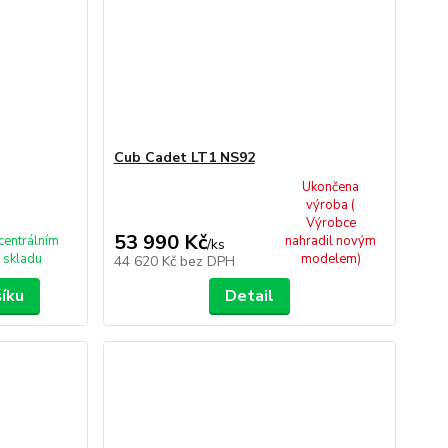
Cub Cadet LT1 NS92
Ukončena
výroba (
Výrobce
53 990 Kč
centrálním
nahradil novým
/
ks
skladu
modelem)
44 620 Kč
bez DPH
šíku
Detail