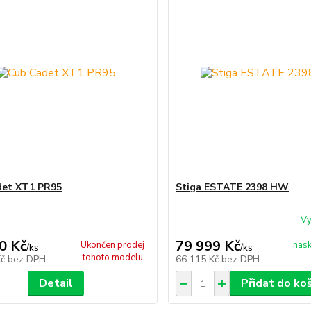
det XT1 PR95
Stiga ESTATE 2398 HW
Vy
0 Kč
79 999 Kč
Ukončen prodej
nask
/
ks
/
ks
tohoto modelu
Kč
bez DPH
66 115 Kč
bez DPH
Detail
Přidat do ko