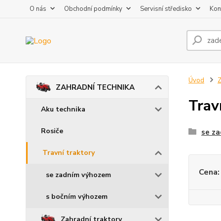
O nás
Obchodní podmínky
Servisní středisko
Kon
Úvod
ZAHRADNÍ TECHNIKA
Trav
Aku technika
Rosiče
se z
Travní traktory
Cena:
se zadním výhozem
s bočním výhozem
Zahradní traktory