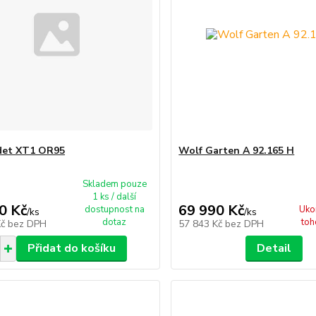
det XT1 OR95
Wolf Garten A 92.165 H
Skladem pouze
1 ks / další
0 Kč
69 990 Kč
dostupnost na
Uko
/
ks
/
ks
dotaz
toh
Kč
bez DPH
57 843 Kč
bez DPH
Přidat do košíku
Detail