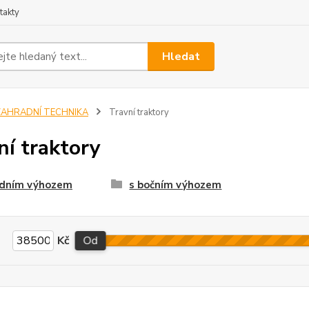
takty
Hledat
ZAHRADNÍ TECHNIKA
Travní traktory
ní traktory
adním výhozem
s bočním výhozem
Kč
Od