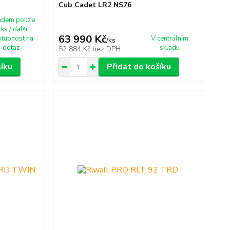
Cub Cadet LR2 NS76
adem pouze
 ks / další
63 990 Kč
tupnost na
V centrálním
/
ks
dotaz
skladu
52 884 Kč
bez DPH
šíku
Přidat do košíku