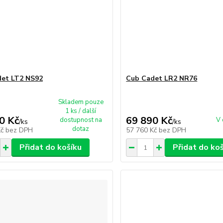
et LT2 NS92
Cub Cadet LR2 NR76
Skladem pouze
1 ks / další
0 Kč
69 890 Kč
dostupnost na
V 
/
ks
/
ks
dotaz
Kč
bez DPH
57 760 Kč
bez DPH
Přidat do košíku
Přidat do ko