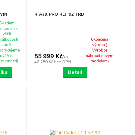
WIN
Riwall PRO RLT 92 TRD
Skladem
zhledem k
větší
rátkovosti
Ukončena
zboží,
výroba (
poručujeme
Výrobce
55 999 Kč
ověření
nahradil novým
/
ks
stupnosti)
modelem)
46 280 Kč
bez DPH
šíku
Detail