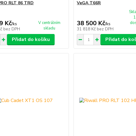
 PRO RLT 86 TRD
VeGA T66R
Skl
1
9 Kč
38 500 Kč
V centrálním
dos
/
ks
/
ks
skladu
Kč
bez DPH
31 818 Kč
bez DPH
Přidat do košíku
Přidat do ko