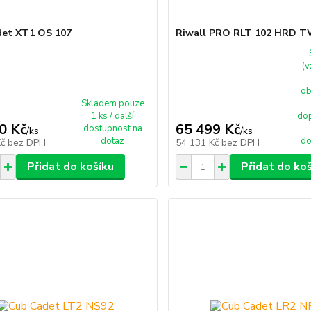
det XT1 OS 107
Riwall PRO RLT 102 HRD T
(v
ob
Skladem pouze
1 ks / další
do
0 Kč
65 499 Kč
dostupnost na
/
ks
/
ks
dotaz
do
Kč
bez DPH
54 131 Kč
bez DPH
Přidat do košíku
Přidat do ko