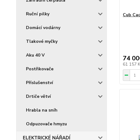
Zahradní čerpadla
Ruční pilky
Cub Ca
Domácí vodárny
Tlakové myčky
Aku 40 V
74 00
61 157 
Postřikovače
Příslušenství
Drtiče větví
Hrabla na sníh
Odpuzovače hmyzu
ELEKTRICKÉ NÁŘADÍ