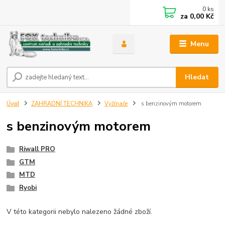
0
ks
za
0,00 Kč
Menu
Hledat
Úvod
ZAHRADNÍ TECHNIKA
Vyžínače
s benzinovým motorem
s benzinovým motorem
Riwall PRO
GTM
MTD
Ryobi
V této kategorii nebylo nalezeno žádné zboží.