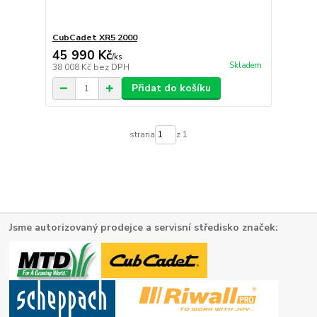
CubCadet XR5 2000
45 990 Kč
/
ks
Skladem
38 008 Kč
bez DPH
Přidat do košíku
strana
z 1
Jsme autorizovaný prodejce a servisní středisko značek: