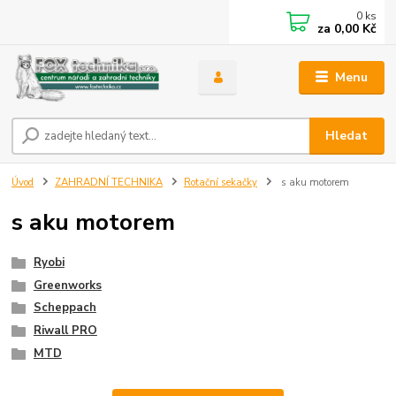
0
ks
za
0,00 Kč
Menu
Hledat
Úvod
ZAHRADNÍ TECHNIKA
Rotační sekačky
s aku motorem
s aku motorem
Ryobi
Greenworks
Scheppach
Riwall PRO
MTD