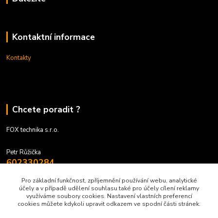
Kontaktní informace
Kontakty
Chcete poradit ?
FOX technika s.r.o.
Petr Růžička
602330284
9 - 17 hodin
Pro základní funkčnost, zpříjemnění používání webu, analytické
účely a v případě udělení souhlasu také pro účely cílení reklamy
obchod@foxtechnika.cz
využíváme soubory cookies. Nastavení vlastních preferencí
cookies můžete kdykoli upravit odkazem ve spodní části stránek.