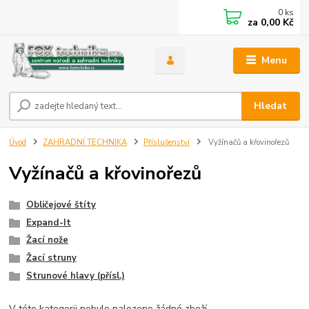
0
ks
za
0,00 Kč
Menu
Hledat
Úvod
ZAHRADNÍ TECHNIKA
Příslušenství
Vyžínačů a křovinořezů
Vyžínačů a křovinořezů
Obličejové štíty
Expand-It
Žací nože
Žací struny
Strunové hlavy (přísl.)
V této kategorii nebylo nalezeno žádné zboží.