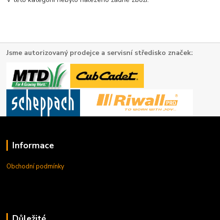
Jsme autorizovaný prodejce a servisní středisko značek:
Informace
Obchodní podmínky
Důležité