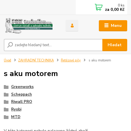
0
ks
za
0,00 Kč
Menu
Hledat
Úvod
ZAHRADNÍ TECHNIKA
Řetězové pily
s aku motorem
s aku motorem
Greenworks
Scheppach
Riwall PRO
Ryobi
MTD
V této kategorii nebylo nalezeno žádné zboží.