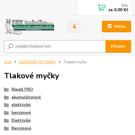
0
ks
za
0,00 Kč
Menu
Hledat
Úvod
ZAHRADNÍ TECHNIKA
Tlakové myčky
Tlakové myčky
Riwall PRO
akumulátorové
elektrické
benzinové
Elektrické
Benzinové