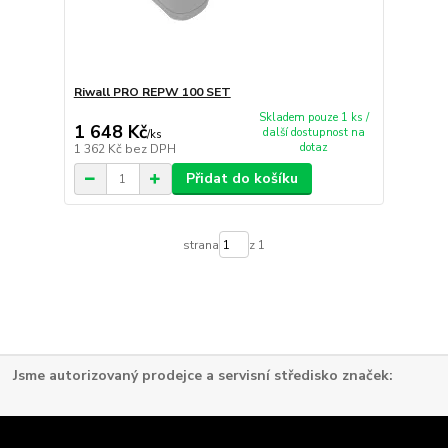
Riwall PRO REPW 100 SET
Skladem pouze 1 ks /
1 648 Kč
další dostupnost na
/
ks
dotaz
1 362 Kč
bez DPH
Přidat do košíku
strana
z 1
Jsme autorizovaný prodejce a servisní středisko značek: