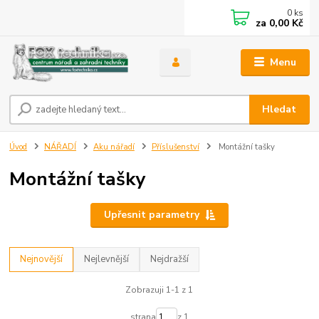
0
ks
za
0,00 Kč
Menu
Hledat
Úvod
NÁŘADÍ
Aku nářadí
Příslušenství
Montážní tašky
Montážní tašky
Upřesnit parametry
Nejnovější
Nejlevnější
Nejdražší
Zobrazuji 1-1 z 1
strana
z 1