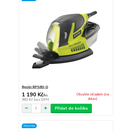
Ryobi RPS80-G
1 190 Kč
Obvykle skladem (na
/
ks
dotaz)
983 Kč
bez DPH
Přidat do košíku
Novinka