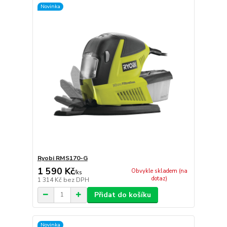
Novinka
Ryobi RMS170-G
1 590 Kč
Obvykle skladem (na
/
ks
dotaz)
1 314 Kč
bez DPH
Přidat do košíku
Novinka