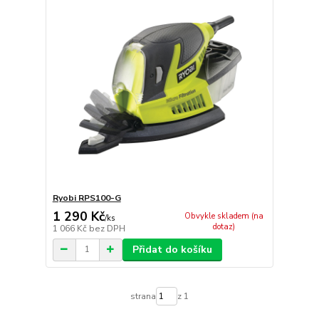
Ryobi RPS100-G
1 290 Kč
Obvykle skladem (na
/
ks
dotaz)
1 066 Kč
bez DPH
Přidat do košíku
strana
z 1