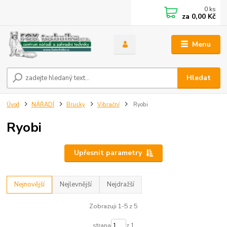
0
ks
za
0,00 Kč
Menu
Hledat
Úvod
NÁŘADÍ
Brusky
Vibrační
Ryobi
Ryobi
Upřesnit parametry
Nejnovější
Nejlevnější
Nejdražší
Zobrazuji 1-5 z 5
strana
z 1