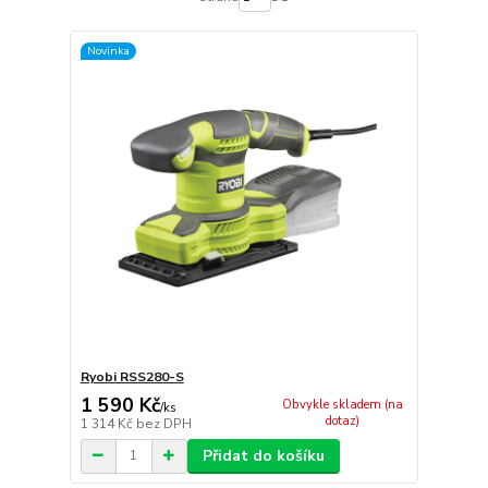
Novinka
Ryobi RSS280-S
1 590 Kč
Obvykle skladem (na
/
ks
dotaz)
1 314 Kč
bez DPH
Přidat do košíku