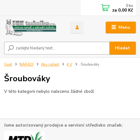
0
ks
za
0,00 Kč
Menu
Hledat
Úvod
NÁŘADÍ
Aku nářadí
4 V
Šroubováky
Šroubováky
V této kategorii nebylo nalezeno žádné zboží.
Jsme autorizovaný prodejce a servisní středisko značek: