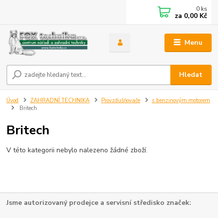
0
ks
za
0,00 Kč
Menu
Hledat
Úvod
ZAHRADNÍ TECHNIKA
Provzdušňovače
s benzinovým motorem
Britech
Britech
V této kategorii nebylo nalezeno žádné zboží.
Jsme autorizovaný prodejce a servisní středisko značek: