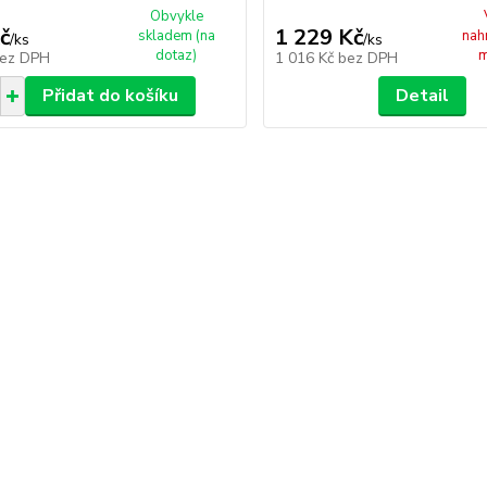
Obvykle
č
1 229 Kč
skladem (na
nah
/
ks
/
ks
dotaz)
m
ez DPH
1 016 Kč
bez DPH
Přidat do košíku
Detail