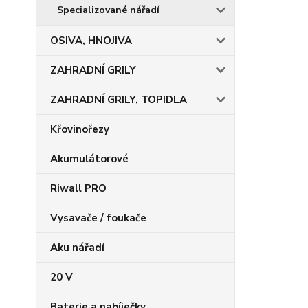
Specializované nářadí
OSIVA, HNOJIVA
ZAHRADNÍ GRILY
ZAHRADNÍ GRILY, TOPIDLA
Křovinořezy
Akumulátorové
Riwall PRO
Vysavače / foukače
Aku nářadí
20 V
Baterie a nabíječky