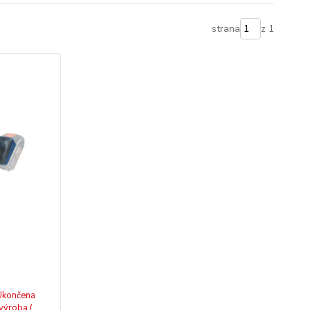
strana
z 1
Ukončena
výroba (