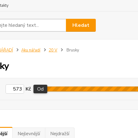
takty
Hledat
NÁŘADÍ
Aku nářadí
20 V
Brusky
ky
Kč
Od
ější
Nejlevnější
Nejdražší