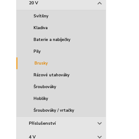
20 V
Svítilny
Kladiva
Baterie a nabíječky
Pily
Brusky
Rázové utahováky
Šroubováky
Hoblíky
Šroubováky / vrtačky
Příslušenství
4 V