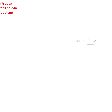
Výrobce
radil novým
odelem)
strana
z 1