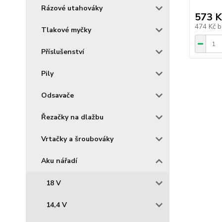
Rázové utahováky
573 K
474 Kč
b
Tlakové myčky
Příslušenství
Pily
Odsavače
Řezačky na dlažbu
Vrtačky a šroubováky
Aku nářadí
18 V
14,4 V