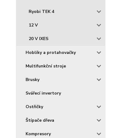
Ryobi TEK 4
12 V
20 V IXES
Hoblíky a protahovačky
Multifunkční stroje
Brusky
Svářecí invertory
Ostřičky
Štípače dřeva
Kompresory