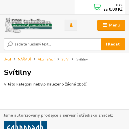
0
ks
za
0,00 Kč
Menu
Hledat
Úvod
NÁŘADÍ
Aku nářadí
20 V
Svítilny
Svítilny
V této kategorii nebylo nalezeno žádné zboží.
Jsme autorizovaný prodejce a servisní středisko značek: