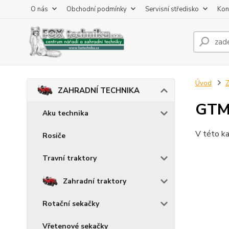
O nás
Obchodní podmínky
Servisní středisko
Kon
Úvod
ZAHRADNÍ TECHNIKA
GT
Aku technika
V této ka
Rosiče
Travní traktory
Zahradní traktory
Rotační sekačky
Vřetenové sekačky