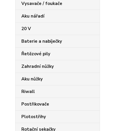
Vysavače / foukače
Aku nářadí
20 V
Baterie a nabíječky
Řetězové pily
Zahradní nůžky
Aku nůžky
Riwall
Postřikovače
Plotostřihy
Rotační sekačky