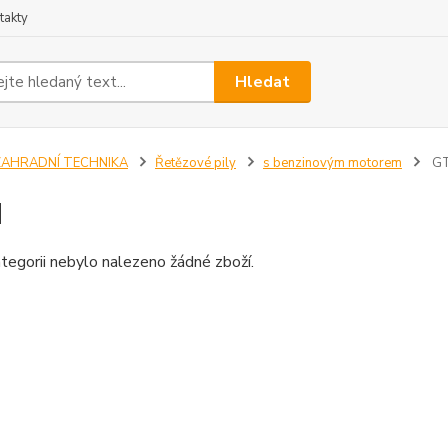
takty
Hledat
ZAHRADNÍ TECHNIKA
Řetězové pily
s benzinovým motorem
G
M
tegorii nebylo nalezeno žádné zboží.