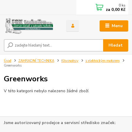
0
ks
za
0,00 Kč
Menu
Hledat
Úvod
ZAHRADNÍ TECHNIKA
Křovinořezy
s elektrickým motorem
Greenworks
Greenworks
V této kategorii nebylo nalezeno žádné zboží.
Jsme autorizovaný prodejce a servisní středisko značek: