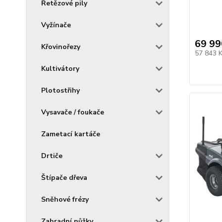
Řetězové pily
Vyžínače
69 99
Křovinořezy
57 843 
Kultivátory
Plotostřihy
Vysavače / foukače
Zametací kartáče
Drtiče
Štípače dřeva
Sněhové frézy
Zahradní nůžky