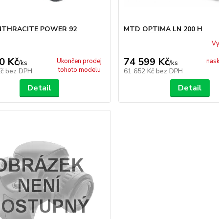
NTHRACITE POWER 92
MTD OPTIMA LN 200 H
Vy
0 Kč
74 599 Kč
Ukončen prodej
nask
/
ks
/
ks
tohoto modelu
Kč
bez DPH
61 652 Kč
bez DPH
Detail
Detail