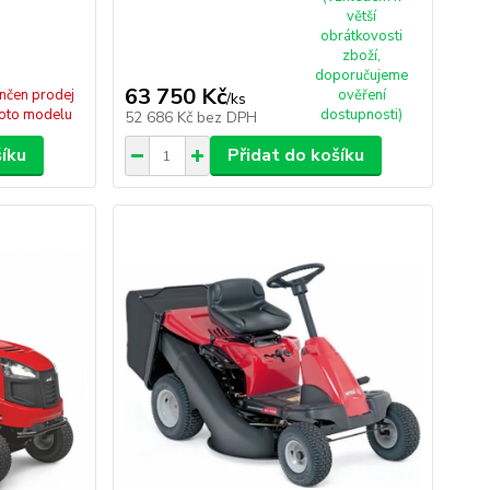
větší
obrátkovosti
zboží,
doporučujeme
63 750 Kč
nčen prodej
ověření
/
ks
oto modelu
dostupnosti)
52 686 Kč
bez DPH
šíku
Přidat do košíku