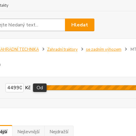
takty
Hledat
ZAHRADNÍ TECHNIKA
Zahradní traktory
se zadním výhozem
M
D
Kč
Od
ější
Nejlevnější
Nejdražší