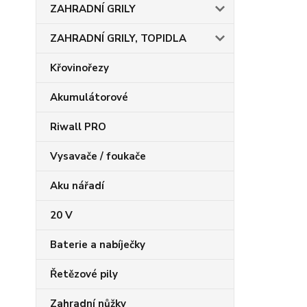
ZAHRADNÍ GRILY
ZAHRADNÍ GRILY, TOPIDLA
Křovinořezy
Akumulátorové
Riwall PRO
Vysavače / foukače
Aku nářadí
20 V
Baterie a nabíječky
Řetězové pily
Zahradní nůžky