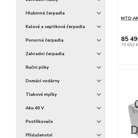
Hlubinná čerpadla
MTD A
Kalová a septiková čerpadla
85 49
Ponorná čerpadla
70 653 
Zahradní čerpadla
Ruční pilky
Domácí vodárny
Tlakové myčky
Aku 40 V
Postřikovače
Příslušenství