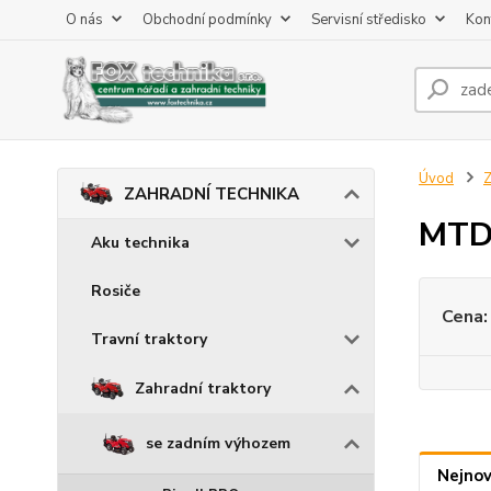
O nás
Obchodní podmínky
Servisní středisko
Kon
Úvod
ZAHRADNÍ TECHNIKA
MT
Aku technika
Rosiče
Cena:
Travní traktory
Zahradní traktory
se zadním výhozem
Nejnov