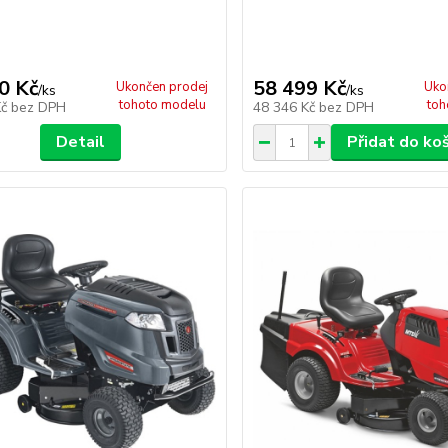
0 Kč
58 499 Kč
Ukončen prodej
Uko
/
ks
/
ks
tohoto modelu
toh
Kč
bez DPH
48 346 Kč
bez DPH
Detail
Přidat do ko