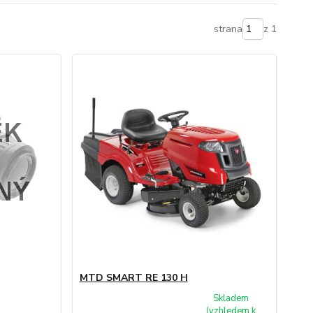
strana
z 1
MTD SMART RE 130 H
Skladem
(vzhledem k