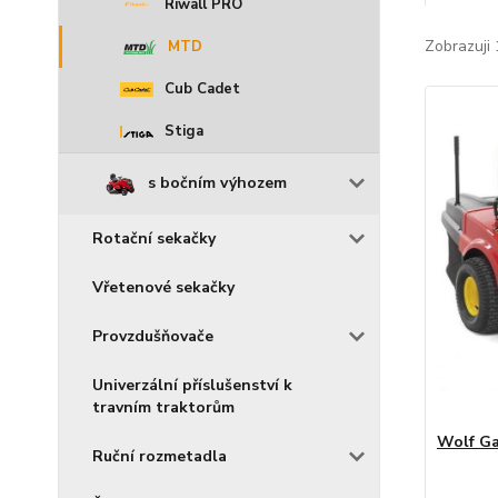
Riwall PRO
Zobrazuji 
MTD
Cub Cadet
Stiga
s bočním výhozem
Rotační sekačky
Vřetenové sekačky
Provzdušňovače
Univerzální příslušenství k
travním traktorům
Wolf Ga
Ruční rozmetadla