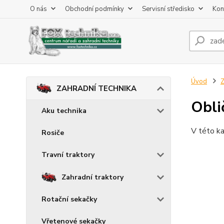
O nás
Obchodní podmínky
Servisní středisko
Kon
Úvod
ZAHRADNÍ TECHNIKA
Obli
Aku technika
V této ka
Rosiče
Travní traktory
Zahradní traktory
Rotační sekačky
Vřetenové sekačky