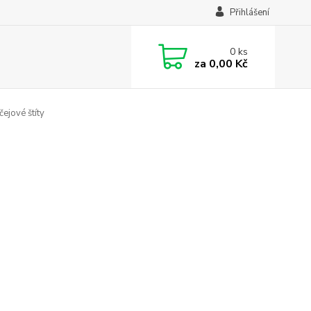
Přihlášení
0
ks
za
0,00 Kč
čejové štíty