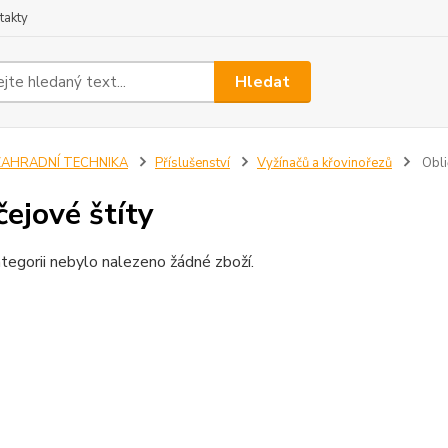
takty
Hledat
ZAHRADNÍ TECHNIKA
Příslušenství
Vyžínačů a křovinořezů
Obli
čejové štíty
tegorii nebylo nalezeno žádné zboží.