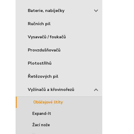
Baterie, nabíječky
Ručních pil
Vysavačů / foukačů
Provzdušňovačů
Plotostřihů
Řetězových pil
Vyžínačů a křovinořezů
Obličejové štíty
Expand-It
Žací nože