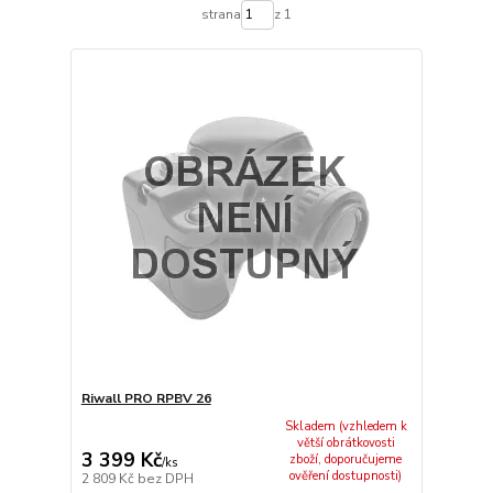
strana
z 1
Riwall PRO RPBV 26
Skladem (vzhledem k
větší obrátkovosti
3 399 Kč
zboží, doporučujeme
/
ks
ověření dostupnosti)
2 809 Kč
bez DPH