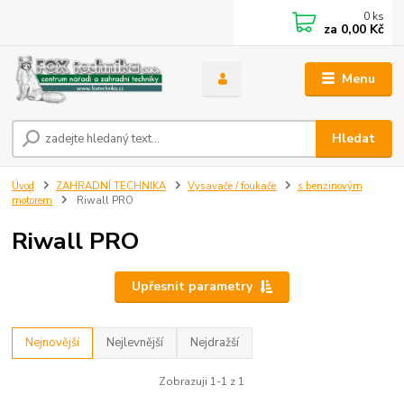
0
ks
za
0,00 Kč
Menu
Hledat
Úvod
ZAHRADNÍ TECHNIKA
Vysavače / foukače
s benzinovým
motorem
Riwall PRO
Riwall PRO
Upřesnit parametry
Nejnovější
Nejlevnější
Nejdražší
Zobrazuji 1-1 z 1