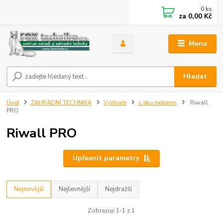
0
ks
za
0,00 Kč
Menu
Hledat
Úvod
ZAHRADNÍ TECHNIKA
Vyžínače
s aku motorem
Riwall
PRO
Riwall PRO
Upřesnit parametry
Nejnovější
Nejlevnější
Nejdražší
Zobrazuji 1-1 z 1