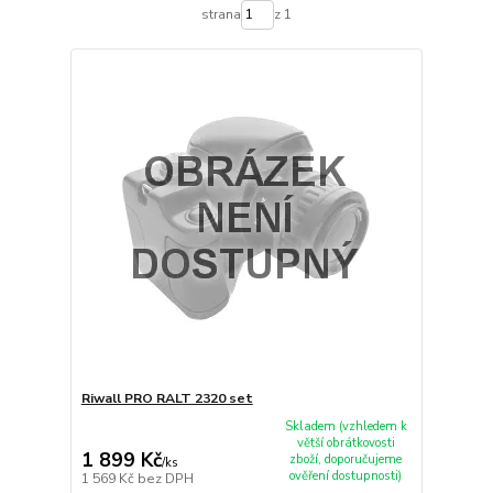
strana
z 1
Riwall PRO RALT 2320 set
Skladem (vzhledem k
větší obrátkovosti
1 899 Kč
zboží, doporučujeme
/
ks
ověření dostupnosti)
1 569 Kč
bez DPH