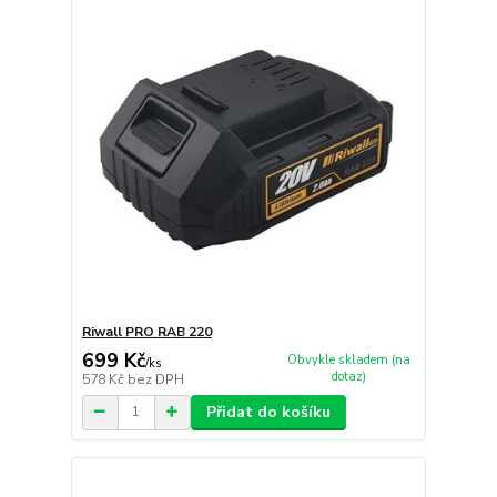
Riwall PRO RAB 220
699 Kč
Obvykle skladem (na
/
ks
dotaz)
578 Kč
bez DPH
Přidat do košíku