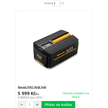
strana
z 1
Riwall PRO RAB 940
5 999 Kč
Obvykle skladem (na
/
ks
dotaz)
4 958 Kč
bez DPH
Přidat do košíku