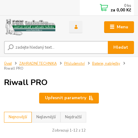
0
ks
za
0,00 Kč
Menu
Hledat
Úvod
ZAHRADNÍ TECHNIKA
Příslušenství
Baterie, nabíječky
Riwall PRO
Riwall PRO
Upřesnit parametry
Nejnovější
Nejlevnější
Nejdražší
Zobrazuji 1-12 z 12