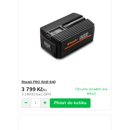
Riwall PRO RAB 640
3 799 Kč
Obvykle skladem (na
/
ks
dotaz)
3 140 Kč
bez DPH
Přidat do košíku