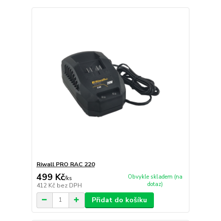
Riwall PRO RAC 220
499 Kč
Obvykle skladem (na
/
ks
dotaz)
412 Kč
bez DPH
Přidat do košíku