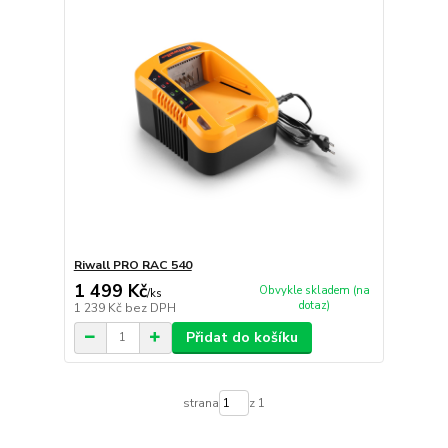
Riwall PRO RAC 540
1 499 Kč
Obvykle skladem (na
/
ks
dotaz)
1 239 Kč
bez DPH
Přidat do košíku
strana
z 1