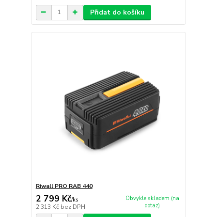
Přidat do košíku
Riwall PRO RAB 440
2 799 Kč
Obvykle skladem (na
/
ks
dotaz)
2 313 Kč
bez DPH