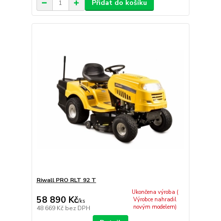
Přidat do košíku
Riwall PRO RLT 92 T
Ukončena výroba (
58 890 Kč
Výrobce nahradil
/
ks
novým modelem)
48 669 Kč
bez DPH