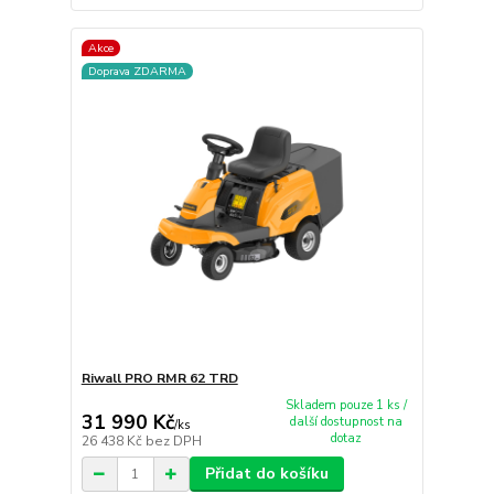
Akce
Doprava ZDARMA
Riwall PRO RMR 62 TRD
Skladem pouze 1 ks /
31 990 Kč
další dostupnost na
/
ks
dotaz
26 438 Kč
bez DPH
Přidat do košíku