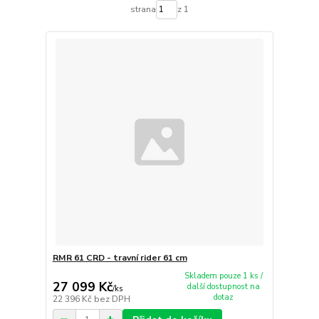
strana
z 1
RMR 61 CRD - travní rider 61 cm
Skladem pouze 1 ks /
27 099 Kč
další dostupnost na
/
ks
dotaz
22 396 Kč
bez DPH