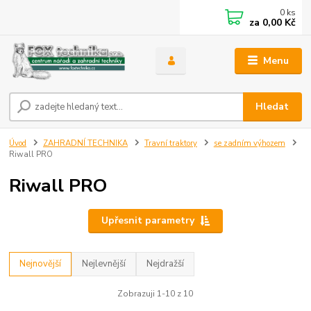
0
ks
za
0,00 Kč
Menu
Hledat
Úvod
ZAHRADNÍ TECHNIKA
Travní traktory
se zadním výhozem
Riwall PRO
Riwall PRO
Upřesnit parametry
Nejnovější
Nejlevnější
Nejdražší
Zobrazuji 1-10 z 10