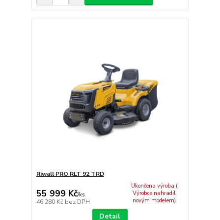
Riwall PRO RLT 92 TRD
Ukončena výroba (
55 999 Kč
Výrobce nahradil
/
ks
novým modelem)
46 280 Kč
bez DPH
Detail