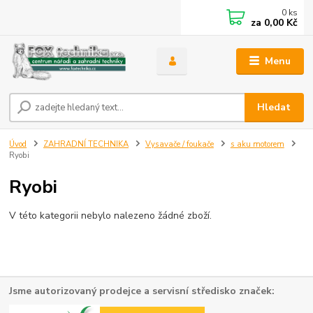
0
ks
za
0,00 Kč
Menu
Hledat
Úvod
ZAHRADNÍ TECHNIKA
Vysavače / foukače
s aku motorem
Ryobi
Ryobi
V této kategorii nebylo nalezeno žádné zboží.
Jsme autorizovaný prodejce a servisní středisko značek: