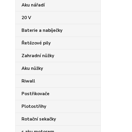
Aku nářadí
20 V
Baterie a nabíječky
Řetězové pily
Zahradní nůžky
Aku nůžky
Riwall
Postřikovače
Plotostřihy
Rotační sekačky
s aku motorem