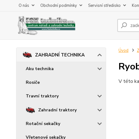
O nás
Obchodní podmínky
Servisní středisko
Kon
Úvod
ZAHRADNÍ TECHNIKA
Ryob
Aku technika
V této ka
Rosiče
Travní traktory
Zahradní traktory
Rotační sekačky
Vřetenové sekačky