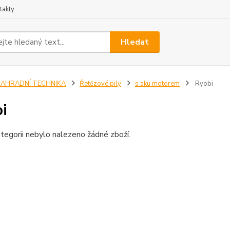
takty
Hledat
ZAHRADNÍ TECHNIKA
Řetězové pily
s aku motorem
Ryobi
i
tegorii nebylo nalezeno žádné zboží.