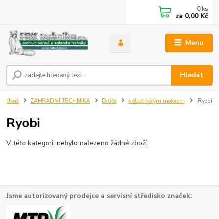
0
ks
za
0,00 Kč
Menu
Hledat
Úvod
ZAHRADNÍ TECHNIKA
Drtiče
s elektrickým motorem
Ryobi
Ryobi
V této kategorii nebylo nalezeno žádné zboží.
Jsme autorizovaný prodejce a servisní středisko značek: