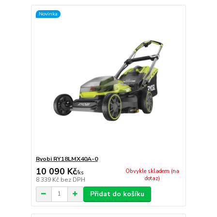
Novinka
Ryobi RY18LMX40A-0
10 090 Kč
Obvykle skladem (na
/
ks
dotaz)
8 339 Kč
bez DPH
Přidat do košíku