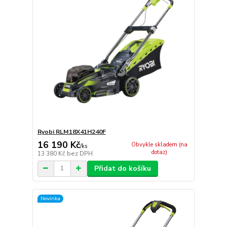
Ryobi RLM18X41H240F
16 190 Kč
Obvykle skladem (na
/
ks
dotaz)
13 380 Kč
bez DPH
Přidat do košíku
Novinka