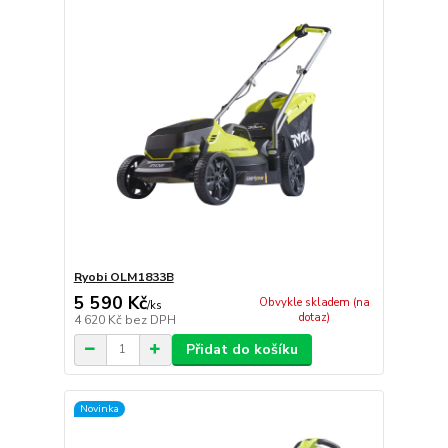
Ryobi OLM1833B
5 590 Kč
Obvykle skladem (na
/
ks
dotaz)
4 620 Kč
bez DPH
Přidat do košíku
Novinka