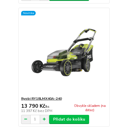
Novinka
Ryobi RY18LMX40A-240
13 790 Kč
Obvykle skladem (na
/
ks
dotaz)
11 397 Kč
bez DPH
Přidat do košíku