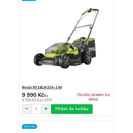
Ryobi RY18LM37A-140
9 990 Kč
Obvykle skladem (na
/
ks
dotaz)
8 256 Kč
bez DPH
Přidat do košíku
Novinka