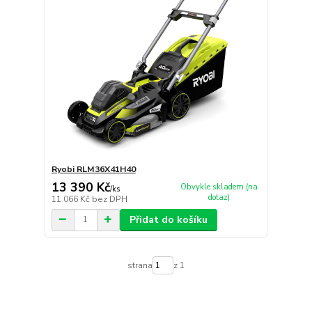
Ryobi RLM36X41H40
13 390 Kč
Obvykle skladem (na
/
ks
dotaz)
11 066 Kč
bez DPH
Přidat do košíku
strana
z 1