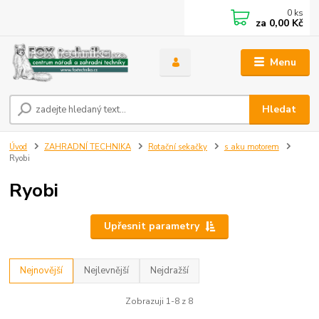
0
ks
za
0,00 Kč
Menu
Hledat
Úvod
ZAHRADNÍ TECHNIKA
Rotační sekačky
s aku motorem
Ryobi
Ryobi
Upřesnit parametry
Nejnovější
Nejlevnější
Nejdražší
Zobrazuji 1-8 z 8