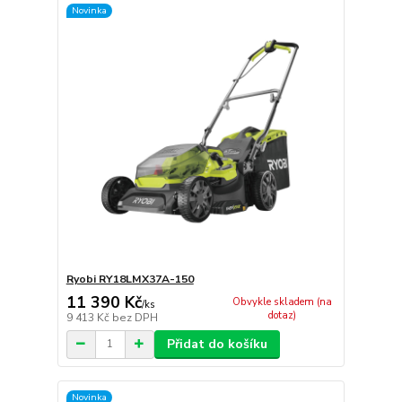
Novinka
Ryobi RY18LMX37A-150
11 390 Kč
Obvykle skladem (na
/
ks
dotaz)
9 413 Kč
bez DPH
Přidat do košíku
Novinka