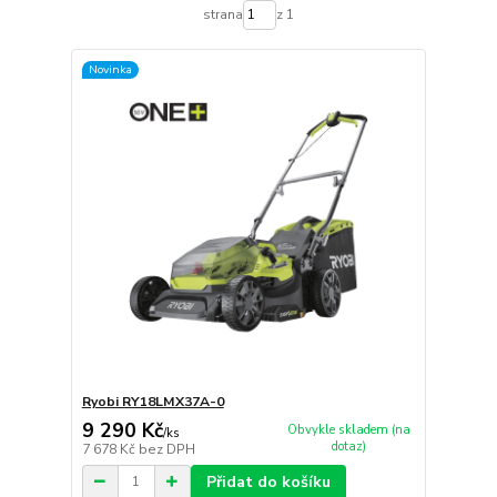
strana
z 1
Novinka
Ryobi RY18LMX37A-0
9 290 Kč
Obvykle skladem (na
/
ks
dotaz)
7 678 Kč
bez DPH
Přidat do košíku