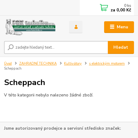
0
ks
za
0,00 Kč
Menu
Hledat
Úvod
ZAHRADNÍ TECHNIKA
Kultivátory
s elektrickým motorem
Scheppach
Scheppach
V této kategorii nebylo nalezeno žádné zboží.
Jsme autorizovaný prodejce a servisní středisko značek: