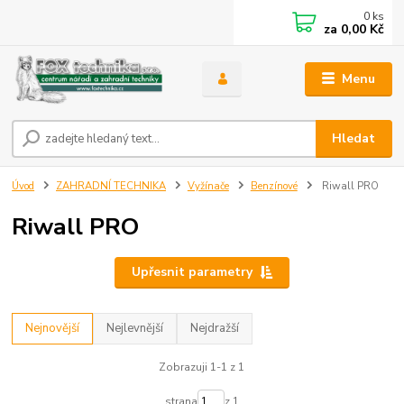
0
ks
za
0,00 Kč
Menu
Hledat
Úvod
ZAHRADNÍ TECHNIKA
Vyžínače
Benzínové
Riwall PRO
Riwall PRO
Upřesnit parametry
Nejnovější
Nejlevnější
Nejdražší
Zobrazuji 1-1 z 1
strana
z 1