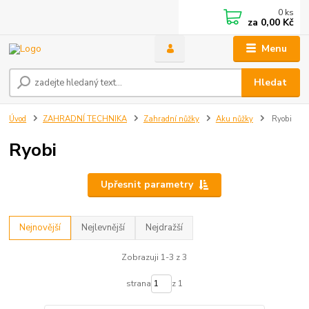
0
ks
za
0,00 Kč
Menu
Hledat
Úvod
ZAHRADNÍ TECHNIKA
Zahradní nůžky
Aku nůžky
Ryobi
Ryobi
Upřesnit parametry
Nejnovější
Nejlevnější
Nejdražší
Zobrazuji 1-3 z 3
strana
z 1