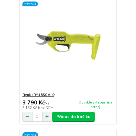
Novinka
Ryobi RY18SCA-0
3 790 Kč
Obvykle skladem (na
/
ks
dotaz)
3 132 Kč
bez DPH
Přidat do košíku
Novinka