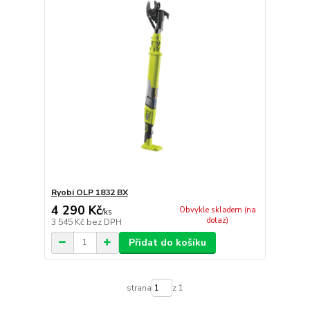
Ryobi OLP 1832 BX
4 290 Kč
Obvykle skladem (na
/
ks
dotaz)
3 545 Kč
bez DPH
Přidat do košíku
strana
z 1