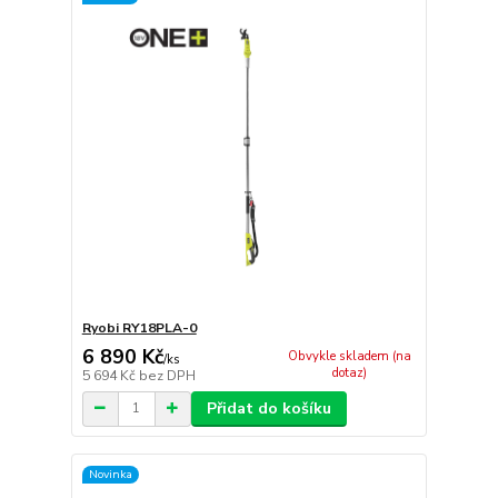
Ryobi RY18PLA-0
6 890 Kč
Obvykle skladem (na
/
ks
dotaz)
5 694 Kč
bez DPH
Přidat do košíku
Novinka