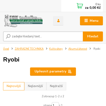
0
ks
za
0,00 Kč
Menu
Hledat
Úvod
ZAHRADNÍ TECHNIKA
Kultivátory
Akumulátorové
Ryobi
Ryobi
Upřesnit parametry
Nejnovější
Nejlevnější
Nejdražší
Zobrazuji 1-2 z 2
strana
z 1