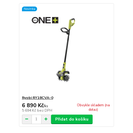
Novinka
Ryobi RY18CVA-0
6 890 Kč
Obvykle skladem (na
/
ks
dotaz)
5 694 Kč
bez DPH
Přidat do košíku