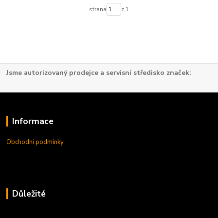
strana
z 1
Jsme autorizovaný prodejce a servisní středisko značek:
Informace
Obchodní podmínky
Důležité