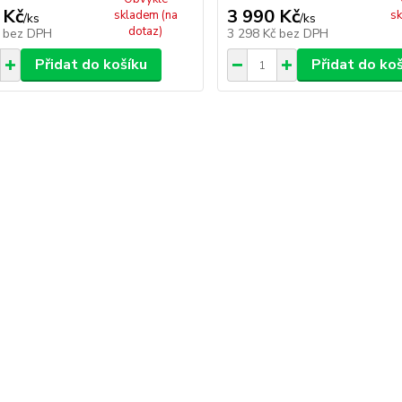
 Kč
3 990 Kč
skladem (na
sk
/
ks
/
ks
dotaz)
č
bez DPH
3 298 Kč
bez DPH
Přidat do košíku
Přidat do ko