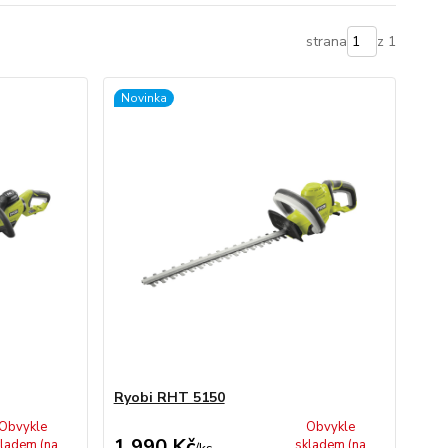
strana
z 1
Novinka
Ryobi RHT 5150
Obvykle
Obvykle
1 990 Kč
ladem (na
skladem (na