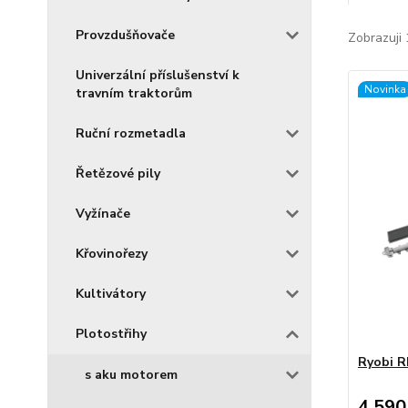
Provzdušňovače
Zobrazuji 
Univerzální příslušenství k
Novinka
travním traktorům
Ruční rozmetadla
Řetězové pily
Vyžínače
Křovinořezy
Kultivátory
Plotostřihy
Ryobi 
s aku motorem
4 590