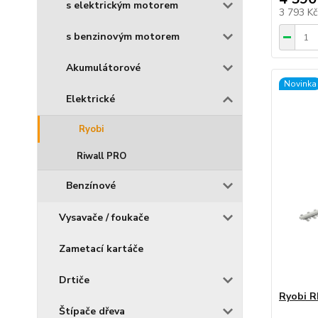
s elektrickým motorem
3 793 K
s benzinovým motorem
Akumulátorové
Novinka
Elektrické
Ryobi
Riwall PRO
Benzínové
Vysavače / foukače
Zametací kartáče
Drtiče
Ryobi 
Štípače dřeva