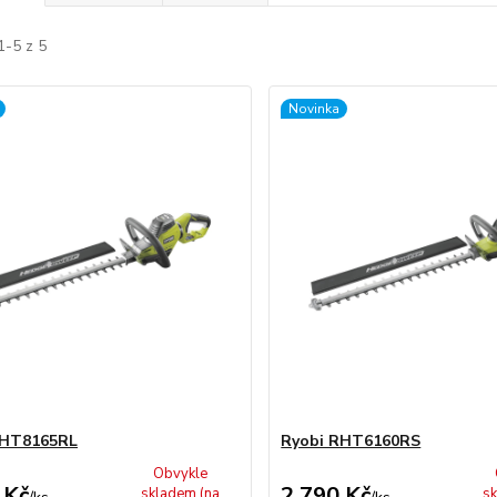
1-5 z 5
Novinka
RHT8165RL
Ryobi RHT6160RS
Obvykle
 Kč
2 790 Kč
skladem (na
sk