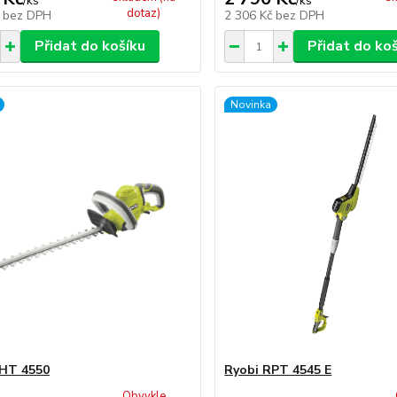
/
ks
/
ks
dotaz)
č
bez DPH
2 306 Kč
bez DPH
Přidat do košíku
Přidat do ko
Novinka
RHT 4550
Ryobi RPT 4545 E
Obvykle