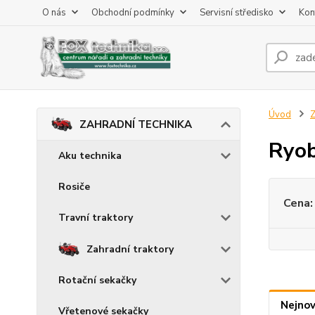
O nás
Obchodní podmínky
Servisní středisko
Kon
Úvod
ZAHRADNÍ TECHNIKA
Ryob
Aku technika
Rosiče
Cena:
Travní traktory
Zahradní traktory
Rotační sekačky
Nejnov
Vřetenové sekačky