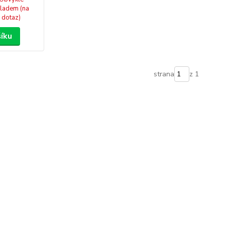
ladem (na
dotaz)
šíku
strana
z 1