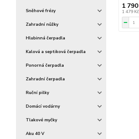
1 790
Sněhové frézy
1 479 K
Zahradní nůžky
Hlubinná čerpadla
Kalová a septiková čerpadla
Ponorná čerpadla
Zahradní čerpadla
Ruční pilky
Domácí vodárny
Tlakové myčky
Aku 40 V