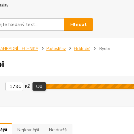
takty
Hledat
ZAHRADNÍ TECHNIKA
Plotostřihy
Elektrické
Ryobi
i
Kč
Od
ější
Nejlevnější
Nejdražší