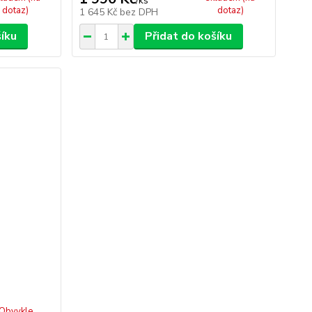
/
ks
dotaz)
dotaz)
1 645 Kč
bez DPH
šíku
Přidat do košíku
Obvykle