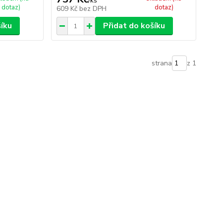
/
ks
dotaz)
dotaz)
609 Kč
bez DPH
šíku
Přidat do košíku
strana
z 1