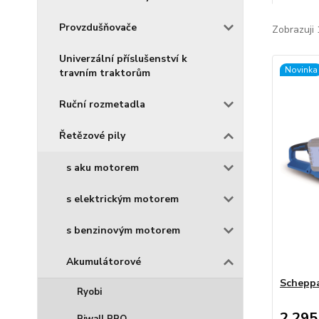
Provzdušňovače
Zobrazuji 
Univerzální příslušenství k
Novinka
travním traktorům
Ruční rozmetadla
Řetězové pily
s aku motorem
s elektrickým motorem
s benzinovým motorem
Akumulátorové
Schepp
Ryobi
2 295