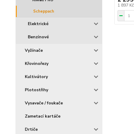
Riwall PRO
1 897 K
Scheppach
Elektrické
Benzínové
Vyžínače
Křovinořezy
Kultivátory
Plotostřihy
Vysavače / foukače
Zametací kartáče
Drtiče