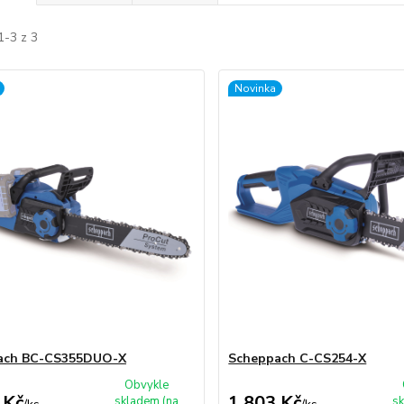
1-3 z 3
Novinka
ach BC-CS355DUO-X
Scheppach C-CS254-X
Obvykle
 Kč
1 803 Kč
skladem (na
sk