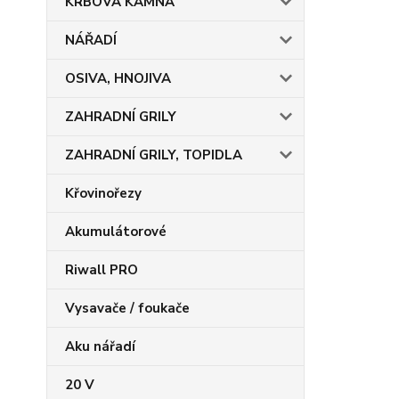
KRBOVÁ KAMNA
NÁŘADÍ
OSIVA, HNOJIVA
ZAHRADNÍ GRILY
ZAHRADNÍ GRILY, TOPIDLA
Křovinořezy
Akumulátorové
Riwall PRO
Vysavače / foukače
Aku nářadí
20 V