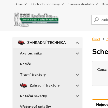
O nás
Obchodní podmínky
Servisní středisko
Kon
Úvod
ZAHRADNÍ TECHNIKA
Sch
Aku technika
Rosiče
Cena:
Travní traktory
Zahradní traktory
Rotační sekačky
Nejnov
Vřetenové sekačky