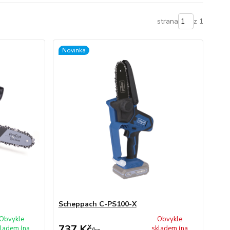
strana
z 1
Novinka
Scheppach C-PS100-X
Obvykle
Obvykle
737 Kč
ladem (na
skladem (na