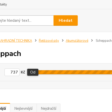
takty
Hledat
ZAHRADNÍ TECHNIKA
Řetězové pily
Akumulátorové
Scheppach
eppach
Kč
Od
ější
Nejlevnější
Nejdražší