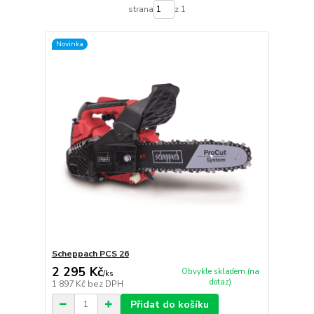
strana
z 1
Novinka
Scheppach PCS 26
2 295 Kč
Obvykle skladem (na
/
ks
dotaz)
1 897 Kč
bez DPH
Přidat do košíku