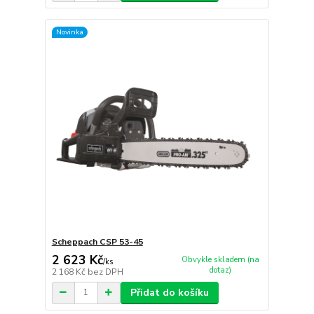
Novinka
Scheppach CSP 53-45
2 623 Kč
Obvykle skladem (na
/
ks
dotaz)
2 168 Kč
bez DPH
Přidat do košíku