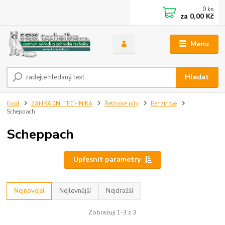
0
ks
za
0,00 Kč
Menu
Hledat
Úvod
ZAHRADNÍ TECHNIKA
Řetězové pily
Benzínové
Scheppach
Scheppach
Upřesnit parametry
Nejnovější
Nejlevnější
Nejdražší
Zobrazuji 1-3 z 3