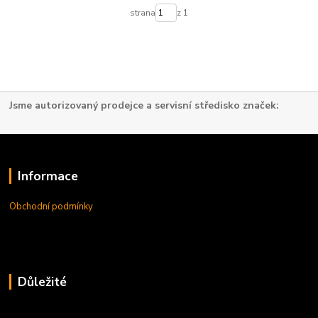
strana
z 1
Jsme autorizovaný prodejce a servisní středisko značek:
Informace
Obchodní podmínky
Důležité