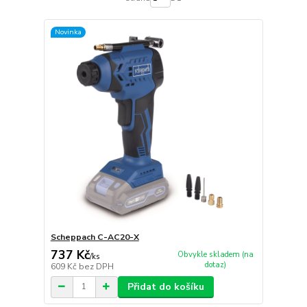
Novinka
Scheppach C-AC20-X
737 Kč
Obvykle skladem (na
/
ks
dotaz)
609 Kč
bez DPH
Přidat do košíku