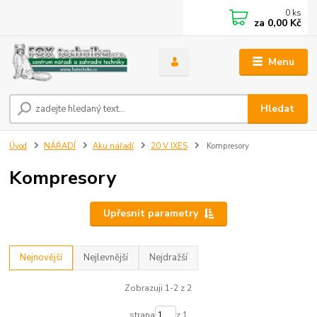
0
ks
za
0,00 Kč
Menu
Hledat
Úvod
NÁŘADÍ
Aku nářadí
20 V IXES
Kompresory
Kompresory
Upřesnit parametry
Nejnovější
Nejlevnější
Nejdražší
Zobrazuji 1-2 z 2
strana
z 1