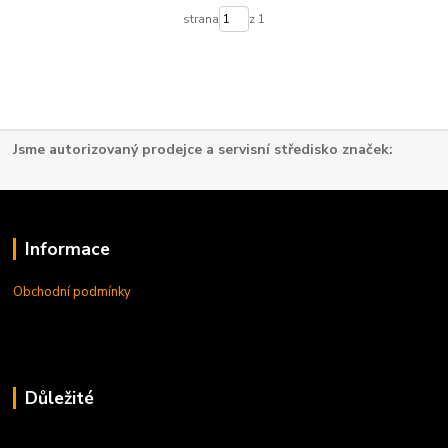
strana
z 1
Jsme autorizovaný prodejce a servisní středisko značek:
Informace
Obchodní podmínky
Důležité