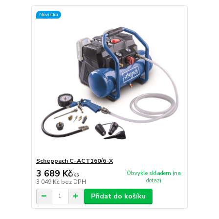
Novinka
Scheppach C-ACT160/6-X
3 689 Kč
Obvykle skladem (na
/
ks
dotaz)
3 049 Kč
bez DPH
Přidat do košíku