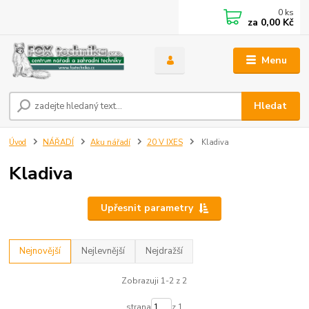
0
ks
za
0,00 Kč
Menu
Hledat
Úvod
NÁŘADÍ
Aku nářadí
20 V IXES
Kladiva
Kladiva
Upřesnit parametry
Nejnovější
Nejlevnější
Nejdražší
Zobrazuji 1-2 z 2
strana
z 1