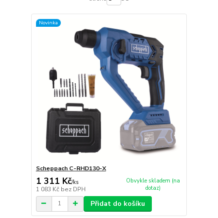
Novinka
Scheppach C-RHD130-X
1 311 Kč
Obvykle skladem (na
/
ks
dotaz)
1 083 Kč
bez DPH
Přidat do košíku